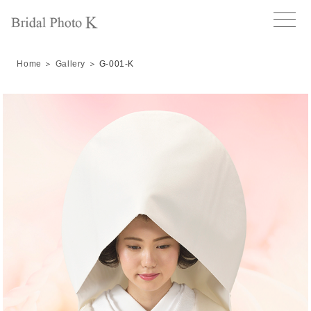
toggle
naviga
Home
＞
Gallery
＞ G-001-K