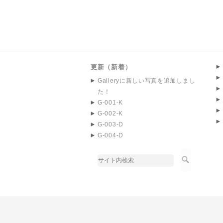
更新（新着）
Galleryに新しい写真を追加しまし
た！
G-001-K
G-002-K
G-003-D
G-004-D