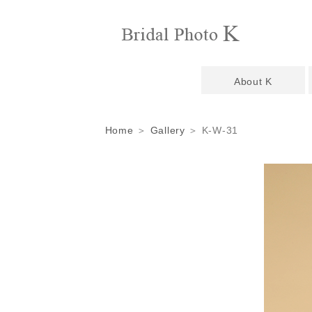
About K
Home
＞
Gallery
＞ K-W-31