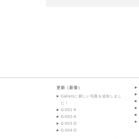
更新（新着）
Galleryに新しい写真を追加しまし
た！
G-001-K
G-002-K
G-003-D
G-004-D